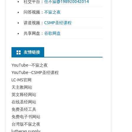
社交平台：
任不寐@198920042014
问答视频：
不寐之夜
讲道视频：
CSMP圣经课程
共享网盘：
谷歌网盘
友情链接
YouTube--不寐之夜
YouTube--CSMP圣经课程
LC-MS官网
天主教网站
英文释经网站
在线圣经网站
免费圣经工具
免费电子书网站
台湾版不寐之夜
lutheran supply