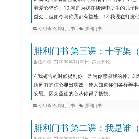
在
门
着爱心求你。10 就是为我在捆锁中所生的儿子
益处，但如今与你我都有益处。12 我现在打发
（门
书
13-
第
小组查经
,
腓利门书
腓利门书
16）
四
腓利门书 第三课：十字架（
课：
主
腓
任不寐
2009年3月20日
无评论
同
利
4 我祷告的时候提到你，常为你感谢我的神。5
在
门
所同有的信心显出功效，使人知道你们各样善事
安慰。因众圣徒的心从你得了畅快。
（门
书
8-
第
小组查经
,
腓利门书
腓利门书
12）
三
腓利门书 第二课：我是谁（
课：
十
腓
任不寐
2009年3月12日
无评论