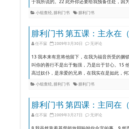
于我所说的。22 此外你还要给我预备住处，因
第
小组查经
,
腓利门书
腓利门书
六
课：
腓利门书 第五课：主永在（门
新
腓
任不寐
2009年3月30日
无评论
顺
利
服
13 我本来有意将他留下，在我为福音所受的捆
门
叫你的善行不是出于勉强，乃是出于甘心。15 
（门
高过奴仆，是亲爱的兄弟，在我实在是如此，何
书
17-
第
小组查经
,
腓利门书
腓利门书
22）
五
腓利门书 第四课：主同在（门
课：
主
腓
任不寐
2009年3月27日
无评论
永
利
8 我虽然靠着基督能放胆吩咐你合宜的事。9 