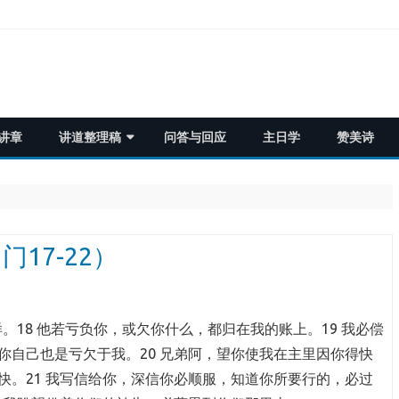
Skip
讲章
讲道整理稿
问答与回应
主日学
赞美诗
to
content
历代志
不寐之夜视频
希伯来书
马太福音
启示录
17-22）
出埃及记
2020年夏季集训
协同书
雅歌
提摩太书信
。18 他若亏负你，或欠你什么，都归在我的账上。19 我必偿
你自己也是亏欠于我。20 兄弟阿，望你使我在主里因你得快
犹大书
罗马书
快。21 我写信给你，深信你必顺服，知道你所要行的，必过
雅各书
约翰福音