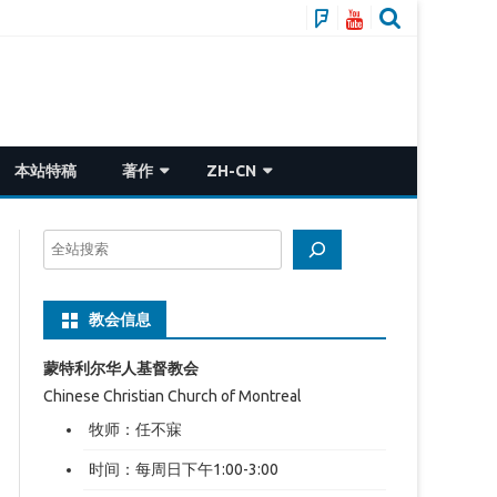
推
CSMP
特
本站特稿
著作
ZH-CN
悬崖系列
ZH-CN
搜
灾变论——中国人的流离飘荡与救赎
ZH-TW
索
江泽民和他的十五年
EN
教会信息
蒙特利尔华人基督教会
Chinese Christian Church of Montreal
牧师：任不寐
时间：每周日下午1:00-3:00