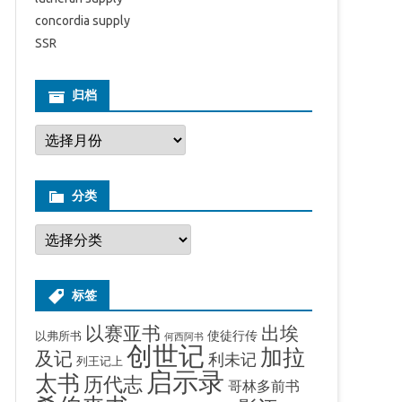
concordia supply
SSR
归档
归
档
分类
分
类
标签
出埃
以赛亚书
使徒行传
以弗所书
何西阿书
创世记
加拉
及记
利未记
列王记上
启示录
太书
历代志
哥林多前书