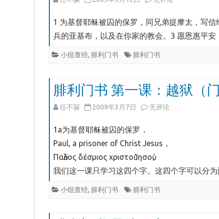
字
利
1 为基督耶稣被囚的保罗，同兄弟提摩太，写信
架
门
兵的亚基布，以及在你家的教会。3 愿恩惠平
（门
书
小组查经
,
腓利门书
腓利门书
4-
第
7）
二
腓利门书 第一课：越狱（门
课：
腓
任不寐
2009年3月7日
无评论
我
利
1a为基督耶稣被囚的保罗，
是
门
Paul, a prisoner of Christ Jesus，
谁
Παῦλος δέσμιος χριστοῦ Ἰησοῦ。
书
我们这一课只学习这四个字。这四个字可以分为
（门
第
1-
小组查经
,
腓利门书
腓利门书
一
3）
课：