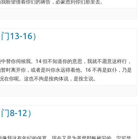
为我盼望借着你们的祷告，必蒙恩到你们那里去。
马可福音
箴言
创世记
以赛亚书
13-16）
利未记
锁中替你伺候我。14 但不知道你的意思，我就不愿意这样行，
他暂时离开你，或者是叫你永远得着他。16 不再是奴仆，乃是
况在你呢。这也不拘是按肉体说，是按主说。
8-12）
然而像我这有年纪的保罗，现在又是为基督耶稣被囚的，宁可凭