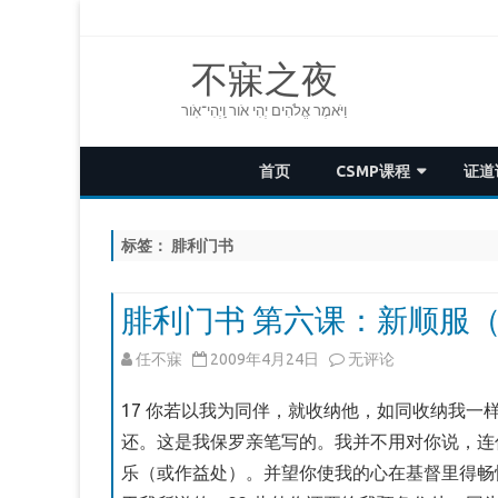
不寐之夜
וַיֹּאמֶר אֱלֹהִים יְהִי אֹור וַֽיְהִי־אֹֽור
首页
CSMP课程
证道
第四届CSMP
标签：
腓利门书
第三届CSMP
第二届CSMP
腓利门书 第六课：新顺服（门
第一届CSMP
腓
任不寐
2009年4月24日
无评论
利
使徒行传
17 你若以我为同伴，就收纳他，如同收纳我一样
门
还。这是我保罗亲笔写的。我并不用对你说，连
乐（或作益处）。并望你使我的心在基督里得畅
书