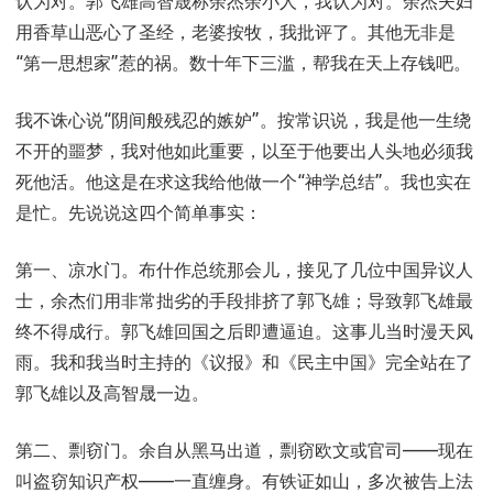
认为对。郭飞雄高智晟称余杰余小人，我认为对。余杰夫妇
到
用香草山恶心了圣经，老婆按牧，我批评了。其他无非是
余
“第一思想家”惹的祸。数十年下三滥，帮我在天上存钱吧。
杰：
我不诛心说“阴间般残忍的嫉妒”。按常识说，我是他一生绕
要
不开的噩梦，我对他如此重要，以至于他要出人头地必须我
照
死他活。他这是在求这我给他做一个“神学总结”。我也实在
愚
是忙。先说说这四个简单事实：
昧
第一、凉水门。布什作总统那会儿，接见了几位中国异议人
人
士，余杰们用非常拙劣的手段排挤了郭飞雄；导致郭飞雄最
的
终不得成行。郭飞雄回国之后即遭逼迫。这事儿当时漫天风
话
雨。我和我当时主持的《议报》和《民主中国》完全站在了
郭飞雄以及高智晟一边。
回
答
第二、剽窃门。余自从黑马出道，剽窃欧文或官司——现在
他
叫盗窃知识产权——一直缠身。有铁证如山，多次被告上法