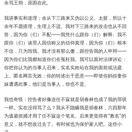
余骂王朔，原因在此。
我讲事实和道理；余从下三路来又伪以公义。太脏，所以十
余年不愿搭理，生理上不适。我对下三路来的攻击也从不回
答，因为你（们）不配——我凭什么跟你（们）解释。我不
跟你（们）谈罪人因信称义的信仰真理，因为你（们）根本
不信，只为毁我。我才没有那么傻，跟控告我的人申辩——
因为你们比我都知道你们在冤枉我。我可以面对法律诉讼：
你把你认为的当事人召来，实名实姓站在我的面前或法庭
上。匿名网言无效；你的转述出于恶意——即使你妈你妻你
妹遭遇此事，他们是当事人，你也不是。
我也奇怪：控告者好像连任不寐就是胡春林也成了我的罪状
一样。实在没得骂了么？我从不隐瞒我是胡春林，六四那年
为逃避抓捕才用了任不寐这个笔名。后来更觉得有“教名”的
意义，就不想改过去了。有时候也为保护家人吧。这些小