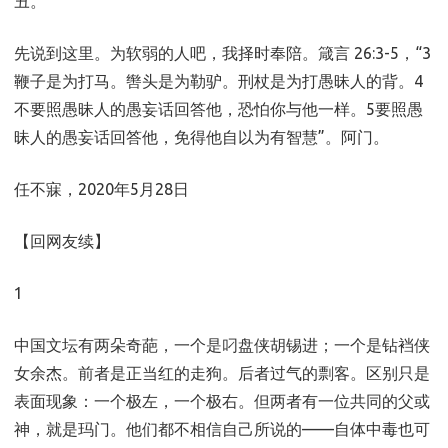
丑。
先说到这里。为软弱的人吧，我择时奉陪。箴言 26:3-5，“3
鞭子是为打马。辔头是为勒驴。刑杖是为打愚昧人的背。4
不要照愚昧人的愚妄话回答他，恐怕你与他一样。5要照愚
昧人的愚妄话回答他，免得他自以为有智慧”。阿门。
任不寐，2020年5月28日
【回网友续】
1
中国文坛有两朵奇葩，一个是叼盘侠胡锡进；一个是钻裆侠
女余杰。前者是正当红的走狗。后者过气的剽客。区别只是
表面现象：一个极左，一个极右。但两者有一位共同的父或
神，就是玛门。他们都不相信自己所说的——自体中毒也可