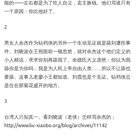
能的——左右都是为了吃人自义，卖主换钱。他们骂谁只有
一个原因：你比他好了。
2
男女人余杰作为钻裆侠的另外一个生动见证就是舔刘遭拒事
件。刘晓波在王朔面前一顿忽悠，就对余杰这个他们定义的
小人精说：求求你别再舔我了。余嫖氏大义凛然：你以为我
舔你是为你吗，我是为人民上帝自由人类……所以不让舔也
要舔。这事儿老廖小王都知道。刘霞也是个见证。钻裆侠总
是住在那菊花盛开的地方。
3
台湾人只知其一。看刘晓波（老侠）怎样骂余杰的；
http://www.liu-xiaobo.org/blog/archives/11142