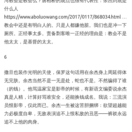
湾教会是教会么？唐柏桥的观点也很有代表性：余杰到底是
什么人
https://www.aboluowang.com/2017/0117/868034.html …
教会中还是有明白人的。只是人都嫌他脏。我们也是冲一下
厕所。正经事太多。责备剽客唯一正经的理由是：教会不是
他太太，是基督的太太。
6
撒旦也装作光明的天使，保罗这句话用在余杰身上周延得体
无完肤。余杰当然不是一无是处，蛇也不是。不然骗得了谁
（的钱）。他骂温家宝是影帝的时候，有新语文编委说余杰
真是人精，计算好骂谁安全，还能换钱成名。我说：三流演
员恨影帝，仅此而已。余杰一生被这苦胆捆绑：欲望超越能
力必极度自卑，无敌表演追不上恨私敌的丑恶——裤衩永远
追不上他的肉身。