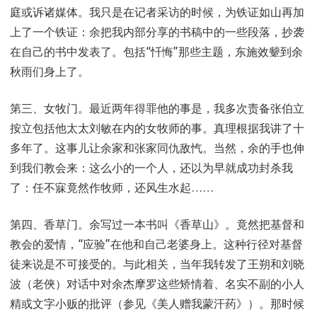
庭或诉诸媒体。我只是在记者采访的时候，为铁证如山再加
上了一个铁证：余把我内部分享的书稿中的一些段落，抄袭
在自己的书中发表了。包括“忏悔”那些主题，东施效颦到余
秋雨们身上了。
第三、女牧门。最近两年得罪他的事是，我多次责备张伯立
按立包括他太太刘敏在内的女牧师的事。真理根据我讲了十
多年了。这事儿让余家和张家同仇敌忾。当然，余的手也伸
到我们教会来：这么小的一个人，还以为早就成功封杀我
了：任不寐竟然作牧师，还风生水起……
第四、香草门。余写过一本书叫《香草山》。竟然把基督和
教会的爱情，“应验”在他和自己老婆身上。这种行径对基督
徒来说是不可接受的。与此相关，当年我转发了王朔和刘晓
波（老俠）对话中对余杰摩罗这些矫情着、名实不副的小人
精或文字小贩的批评（参见《美人赠我蒙汗药》）。那时候