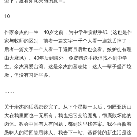
坐下，趁着如此美丽的夏日。
10
作家余杰的一生：40岁之前，为中学生贡献手纸（这也是作
家与牧师的区别：前者一篇文字一千个人看一遍就丢掉了；
后者一篇文字一个人看一千遍而且后世也会看。嫉妒徒有理
由大麻风）。40年后到海外，免费赠送手纸但找不到中学
生。余杰真爱台湾。这是余杰的墓志铭：这人一辈子盛产垃
圾，但没有习近平多。
……
关于余杰的话我都说完了。从下个星期一以后，铜匠亚历山
大在我里面也一无所有，我也把它交给魔鬼，彻底败坏他的
肉体。教会中间有人有问题，都到这里找答案。我不再照着
愚昧人的话回答愚昧人。我去下一站。基督徒的新生活是这