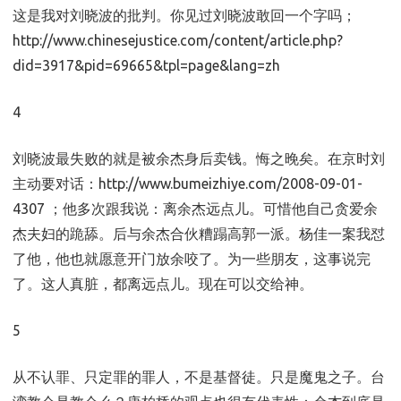
这是我对刘晓波的批判。你见过刘晓波敢回一个字吗；
http://www.chinesejustice.com/content/article.php?
did=3917&pid=69665&tpl=page&lang=zh
4
刘晓波最失败的就是被余杰身后卖钱。悔之晚矣。在京时刘
主动要对话：http://www.bumeizhiye.com/2008-09-01-
4307 ；他多次跟我说：离余杰远点儿。可惜他自己贪爱余
杰夫妇的跪舔。后与余杰合伙糟蹋高郭一派。杨佳一案我怼
了他，他也就愿意开门放余咬了。为一些朋友，这事说完
了。这人真脏，都离远点儿。现在可以交给神。
5
从不认罪、只定罪的罪人，不是基督徒。只是魔鬼之子。台