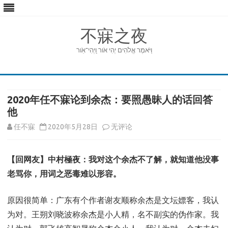
不寐之夜
וַיֹּאמֶר אֱלֹהִים יְהִי אֹור וַֽיְהִי־אֹֽור
Skip
to
content
2020年任不寐论到余杰：要照愚昧人的话回答
他
2020
任不寐
2020年5月28日
无评论
年
【回网友】中村極夜：我对这个余杰不了解，就知道他没事
任
老骂你，用词之恶毒难以形容。
不
寐
原因很简单：广东有个作者谢友顺称余杰是文坛嫖客，我认
为对。王朔刘晓波称余杰是小人精，名不副实的伪作家。我
论