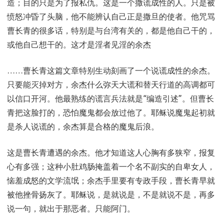
造；目的只是为了报私仇。这是一个撒谎成性的人。只是被
愤怒冲昏了头脑，他不能辨认自己正是撒旦的使者。他咒骂
曹长青的很多话，特别是与台湾有关的，都是他自己干的，
或他自己想干的。这才是淫者见淫的余杰
……曹长青这篇文章特别生动刻画了一个说谎成性的余杰。
只要能灭掉对方，余杰什么弥天大谎和替天行道的高调都可
以信口开河。他最熟练的谎言兵法就是“编造引述”。但曹长
青把这脸打的，恐怕魔鬼都会放过他了。耶稣说魔鬼起初就
是杀人说谎的，余杰算是合格的魔鬼后浪。
这是曹长青遭遇的余杰。他才知道这人心胸有多狭窄，报复
心有多强；这种小肚鸡肠掩盖着一个名不副实的自卑女人，
恼羞成怒的文学流氓；余杰手里要有专政手段，曹长青早就
被他挫骨扬灰了。耶稣说，是就说是，不是就说不是，再多
说一句，就出于那恶者。只能阿门。