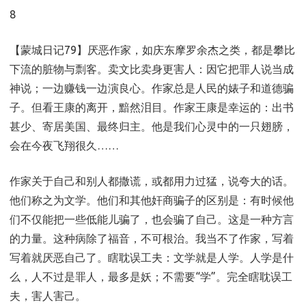
8
【蒙城日记79】厌恶作家，如庆东摩罗余杰之类，都是攀比
下流的脏物与剽客。卖文比卖身更害人：因它把罪人说当成
神说；一边赚钱一边演良心。作家总是人民的婊子和道德骗
子。但看王康的离开，黯然泪目。作家王康是幸运的：出书
甚少、寄居美国、最终归主。他是我们心灵中的一只翅膀，
会在今夜飞翔很久……
作家关于自己和别人都撒谎，或都用力过猛，说夸大的话。
他们称之为文学。他们和其他奸商骗子的区别是：有时候他
们不仅能把一些低能儿骗了，也会骗了自己。这是一种方言
的力量。这种病除了福音，不可根治。我当不了作家，写着
写着就厌恶自己了。瞎耽误工夫：文学就是人学。人学是什
么，人不过是罪人，最多是妖；不需要“学”。完全瞎耽误工
夫，害人害己。