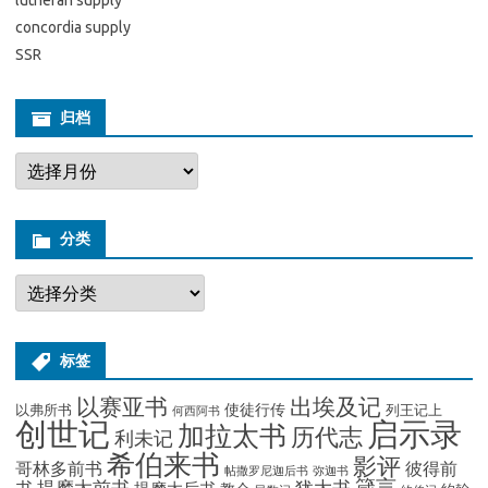
concordia supply
SSR
归档
归
档
分类
分
类
标签
出埃及记
以赛亚书
使徒行传
以弗所书
列王记上
何西阿书
创世记
启示录
加拉太书
历代志
利未记
希伯来书
影评
哥林多前书
彼得前
帖撒罗尼迦后书
弥迦书
箴言
提摩太前书
犹大书
书