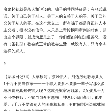
魔鬼起初就是杀人和说谎的。骗子的共同特征是：夸张式说
谎。关于自己关于别人。关于人的义关于人的罪。关于己的
义关于别人的罪。在这个意义上，所有骗子都是真正的人本
主义者，根本没有信仰。人只是上帝怜悯和审判的对象，超
出这个界限，就成为魔鬼之子：你们便如神能知道善恶。没
有（圣礼型）教会或正常的教会生活，就没有人，只有余杰
这样的妖人。
9
【蒙城日记74】大草原河，凉风怡人。河边殷勤教导儿女：
1千万不要当作家——一个罪人要多不要脸一辈子写那么多
垃圾冒充真知去害人呢？这就是梁家河现象。2女孩儿千万
不可作牧师，不管自诩多有恩赐；神总比我们高明，祂更
爱。3千万不要管别人的闲事和私事；有时间到河边或林间