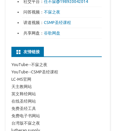
社交平台：
任不寐@198920042014
问答视频：
不寐之夜
讲道视频：
CSMP圣经课程
共享网盘：
谷歌网盘
友情链接
YouTube--不寐之夜
YouTube--CSMP圣经课程
LC-MS官网
天主教网站
英文释经网站
在线圣经网站
免费圣经工具
免费电子书网站
台湾版不寐之夜
lutheran supply