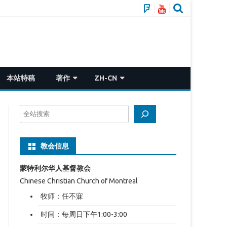
推
CSMP
特
本站特稿
著作
ZH-CN
悬崖系列
ZH-CN
搜
灾变论——中国人的流离飘荡与救赎
ZH-TW
索
江泽民和他的十五年
EN
教会信息
蒙特利尔华人基督教会
Chinese Christian Church of Montreal
牧师：任不寐
时间：每周日下午1:00-3:00