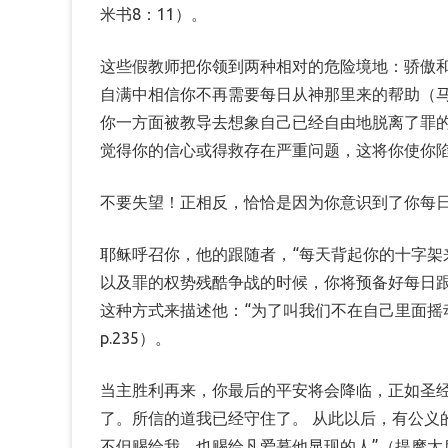
米书8：11）。
这些假教师把你领到两种相对的危险境地：骄傲
自满中相信你不再需要每日从神那里来的帮助（马
你一方面被教导去想象自己已经自由地脱离了罪
觉得你的信心或得救存在严重问题，这将你使你
不要失望！正相反，恰恰是因为你意识到了你每
耶稣呼召你，他的跟随者，“每天背起你的十字架
以及罪的权势残酷争战的时候，你将预备好每日
这种方式来描述他：“为了叫我们不在自己里面摇动，所以（神
p.235）。
当主胜利再来，你最后的平安将会降临，正如圣经
了。所信的道我已经守住了。 从此以后，有公义
不但赐给我，也赐给凡爱慕他显现的人”（提摩太