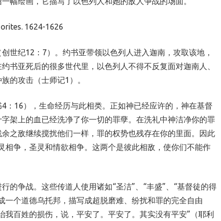
绍一幅绘画，它描写了以色列人和她的敌人争战的场面。
马可福音
箴言
orites. 1624-1626
创世记
以赛亚书
创世纪12：7）。约书亚带领以色列人进入迦南，攻取该地，
利未记
在约书亚死后的很多世代里，以色列人不得不反复面对迦南人、
族的攻击（士师记1）。
4：16），生命经历与此相类。正如神已经应许的，神在基督
十字架上的血已经洗净了你一切的罪孽。在洗礼中神洁净你的罪
残余之敌继续搅扰他们一样，罪的权势也残存在你的里面。因此
灵相争，圣灵和情欲相争。这两个是彼此相敌，使你们不能作
行的争战。这些传道人使用诸如“圣洁”、“丰盛”、“基督徒的得
成一个道德乌托邦，描写成超脱磨难、纷扰和罪的完全自由
治我百姓的损伤，说，平安了。平安了。其实没有平安”（耶利