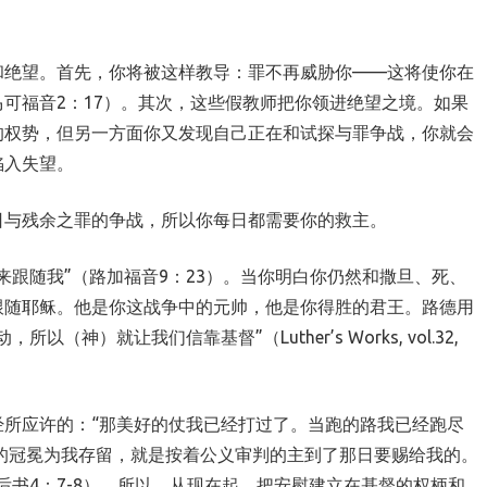
和绝望。首先，你将被这样教导：罪不再威胁你——这将使你在
可福音2：17）。其次，这些假教师把你领进绝望之境。如果
的权势，但另一方面你又发现自己正在和试探与罪争战，你就会
陷入失望。
日与残余之罪的争战，所以你每日都需要你的救主。
来跟随我”（路加福音9：23）。当你明白你仍然和撒旦、死、
跟随耶稣。他是你这战争中的元帅，他是你得胜的君王。路德用
）就让我们信靠基督”（Luther’s Works, vol.32,
所应许的：“那美好的仗我已经打过了。当跑的路我已经跑尽
的冠冕为我存留，就是按着公义审判的主到了那日要赐给我的。
后书4：7-8）。所以，从现在起，把安慰建立在基督的权柄和