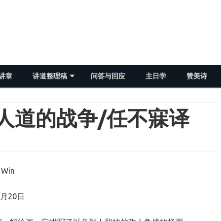
Skip
讲章
讲道整理稿
问答与回应
主日学
赞美诗
to
content
历代志
不寐之夜视频
人道的战争/任不寐译
希伯来书
马太福音
启示录
出埃及记
2020年夏季集训
协同书
l Win
雅歌
提摩太书信
04月20日
犹大书
罗马书
雅各书
约翰福音