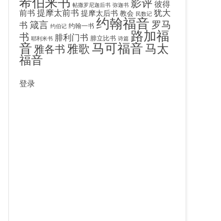
希伯来书
影评
彼得
帖撒罗尼迦后书
弥迦书
提摩太前书
犹大
前书
提摩太后书
教会
民数记
约翰福音
罗马
箴言
书
约翰一书
约伯记
路加福
书
腓利门书
腓立比书
耶利米书
诗篇
音
马可福音
马太
雅歌
雅各书
福音
登录