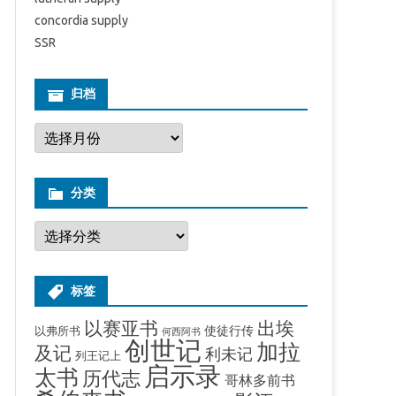
concordia supply
SSR
归档
归
档
分类
分
类
标签
出埃
以赛亚书
使徒行传
以弗所书
何西阿书
创世记
加拉
及记
利未记
列王记上
启示录
太书
历代志
哥林多前书