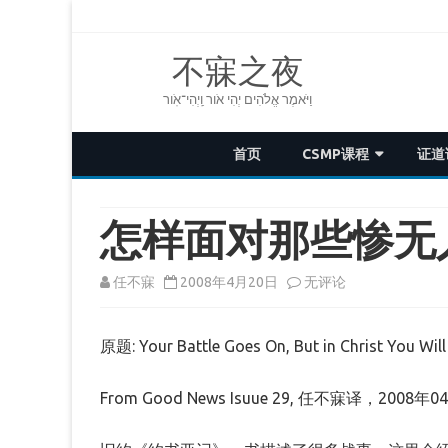
不寐之夜
וַיֹּאמֶר אֱלֹהִים יְהִי אֹור וַֽיְהִי־אֹֽור
首页
CSMP课程
证道
第四届CSMP
怎样面对那些惨无
第三届CSMP
第二届CSMP
怎
任不寐
2008年4月20日
无评论
样
第一届CSMP
原题: Your Battle Goes On, But in Christ You Wil
面
使徒行传
对
From Good News Isuue 29, 任不寐译，2008年
那